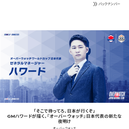
double_arrow
バックナンバー
「そこで待ってろ、日本が行くぞ」
――GMハワードが描く、『オーバーウォッチ』日本代表の新たな
夜明け
オーバーウォッチ