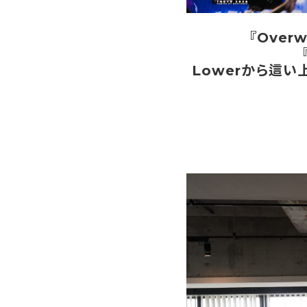
『Overw
Lowerから這い上