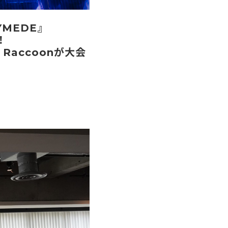
NYMEDE』
！
 Raccoonが大会