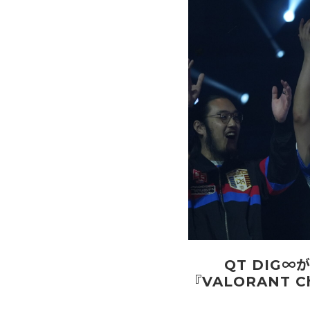
QT DIG∞
『VALORANT Ch