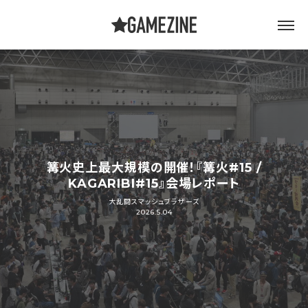
篝火史上最大規模の開催！『篝火#15 /
KAGARIBI#15』会場レポート
大乱闘スマッシュブラザーズ
2026.5.04