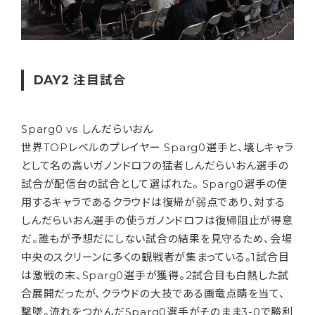
DAY2 注目試合
Sparg0 vs しんだらいおん
世界TOPレベルのプレイヤー Sparg0選手と、壊しキャラ
として名の高いガノンドロフの猛者しんだらいおん選手の
試合が配信台の試合として選ばれた。 Sparg0選手の使
用するキャラであるクラウドは復帰が弱点であり、対する
しんだらいおん選手の使うガノンドロフは復帰阻止が得意
だ。誰もが予想だにしない試合の結果を見守るため、会場
中央のスクリーンに多くの観戦者が集まっている。1試合目
は激戦の末、Sparg0選手が獲得。2試合目も白熱した試
合展開だったが、クラウドの大技である画竜点睛を当て、
撃墜。流れをつかんだSparg0選手がそのまま3-0で勝利