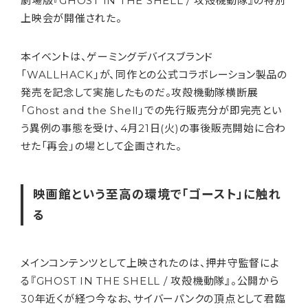
劇場版『GHOST IN THE SHELL / 攻殻機動隊』の特別
上映会が開催された。
本イベントは、ゲーミングデバイスブランド
「WALLHACK」が、同作との公式コラボレーション製品の
発売を記念して実施したものだ。攻殻機動隊横断展
「Ghost and the Shell」での先行販売分が即完売とい
う異例の事態を受け、4月21日(火)の事後販売開始に合わ
せた「再会」の場として企画された。
映画館という至高の環境で「ゴースト」に触れ
る
メインコンテンツとして上映されたのは、押井守監督によ
る『GHOST IN THE SHELL / 攻殻機動隊』。公開から
30年近くが経つ今なお、サイバーパンクの頂点として君臨