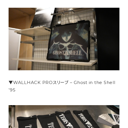
▼WALLHACK PROスリーブ – Ghost in the Shell
’95