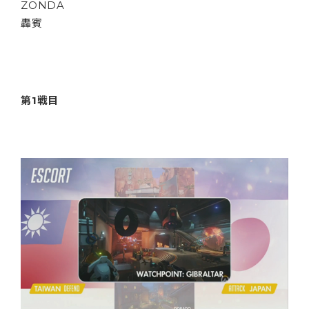
ZONDA
轟賓
第1戦目