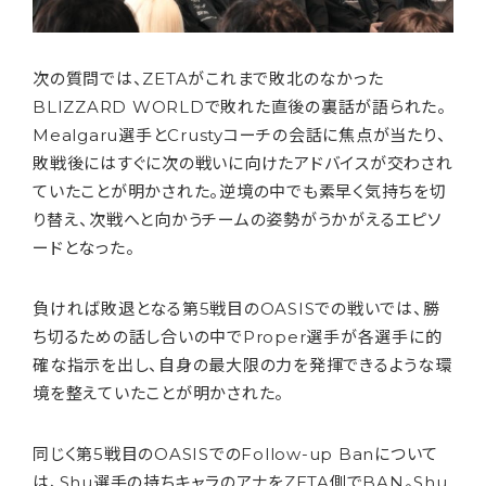
次の質問では、ZETAがこれまで敗北のなかった
BLIZZARD WORLDで敗れた直後の裏話が語られた。
Mealgaru選手とCrustyコーチの会話に焦点が当たり、
敗戦後にはすぐに次の戦いに向けたアドバイスが交わされ
ていたことが明かされた。逆境の中でも素早く気持ちを切
り替え、次戦へと向かうチームの姿勢がうかがえるエピソ
ードとなった。
負ければ敗退となる第5戦目のOASISでの戦いでは、勝
ち切るための話し合いの中でProper選手が各選手に的
確な指示を出し、自身の最大限の力を発揮できるような環
境を整えていたことが明かされた。
同じく第5戦目のOASISでのFollow-up Banについて
は、Shu選手の持ちキャラのアナをZETA側でBAN。Shu