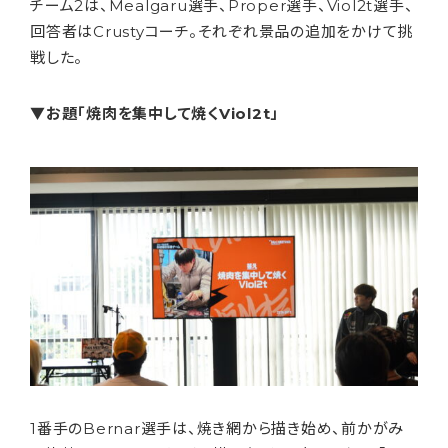
チーム2は、Mealgaru選手、Proper選手、Viol2t選手、
回答者はCrustyコーチ。それぞれ景品の追加をかけて挑
戦した。
▼お題「焼肉を集中して焼くViol2t」
1番手のBernar選手は、焼き網から描き始め、前かがみ