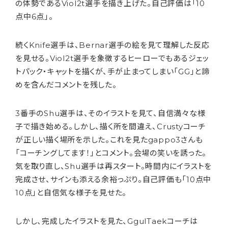
の体勢であるViol2t選手を描き上げた。自己評価は「10
点中6点｣。
続くKnife選手は、Bernar選手の絵を見て理解した反応
を見せる。Viol2t選手を象徴するヒーローでもあるジェッ
トパック・キャットを描くが、手が止まってしまい「GG」と諦
めを含んだコメントを残した。
3番手のShu選手は、そのイラストを見て、自信満々な様
子で描き始める。しかし、描く所を間違え、Crustyコーチ
が正しい描く場所を示した。これを見たgappo3さんも
「コーチングしてます！」とコメント。会場の笑いを誘った。
気を取り直し、Shu選手は再スタート。時間内にイラストを
完成させ、サインも添える余裕っぷり。自己評価も「10点中
10点」と自信気な様子を見せた。
しかし、完成したイラストを見た、GgulTaekコーチは