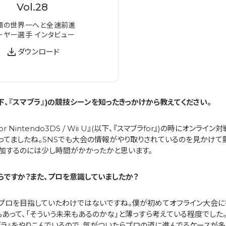
Vol.
28
願の世界一へと全速前進
ーヤー選手 インタビュー
download
ダウンロード
以下、『スマブラ』)の競技シーンを知ったきっかけから教えてください。
 Nintendo3DS / Wii U』(以下、『スマブラfor』)の時にオン
やってましたね。SNSでも大会の情報がやり取りされているのを見かけて
加するのには少し時間がかかったかと思います。
らですか？また、プロを意識していましたか？
最初はプロを目指していたわけではないですね。僕が初めてオフライン大会
あって、「そういう未来もあるのかな」と薄っすら考えている程度でした。
ブラ』をやりこんでいるので、気がついたらプロの道に進んでるケースが多