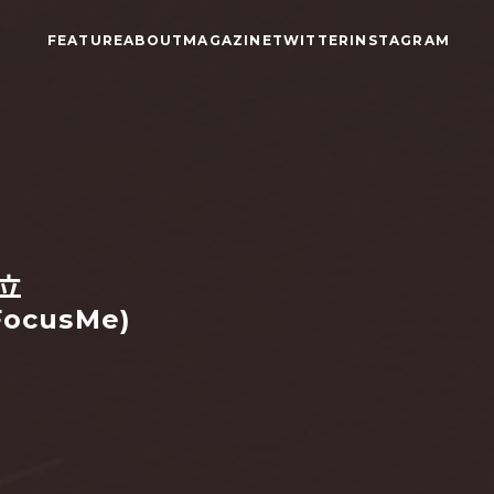
FEATURE
ABOUT
MAGAZINE
TWITTER
INSTAGRAM
立
ocusMe)