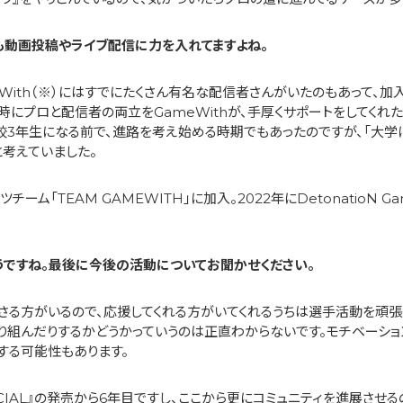
にも動画投稿やライブ配信に力を入れてますよね。
With（※）にはすでにたくさん有名な配信者さんがいたのもあって、加
時にプロと配信者の両立をGameWithが、手厚くサポートをしてくれ
高校3年生になる前で、進路を考え始める時期でもあったのですが、「大学に
と考えていました。
ツチーム「TEAM GAMEWITH」に加入。2022年にDetonatioN G
そうですね。最後に今後の活動についてお聞かせください。
さる方がいるので、応援してくれる方がいてくれるうちは選手活動を頑張
取り組んだりするかどうかっていうのは正直わからないです。モチベーシ
する可能性もあります。
ECIAL』の発売から6年目ですし、ここから更にコミュニティを進展させ