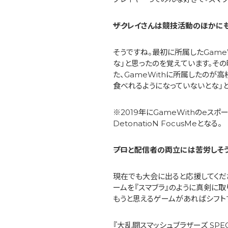
――ザクレイさんは競技活動のほか
そうですね。最初に所属したGame
な」と思ったのを覚えています。その
た、GameWithに所属したのが
食べれるようになっていないとな」
※2019年にGameWithのeスポー
DetonatioN FocusMeとなる。
――プロと配信者の両立には苦労し
現在でも大会に出ると応援してくだ
ームを『スマブラ』のように真剣に
もうと思えるゲームがあればシフト
『大乱闘スマッシュブラザーズ SP