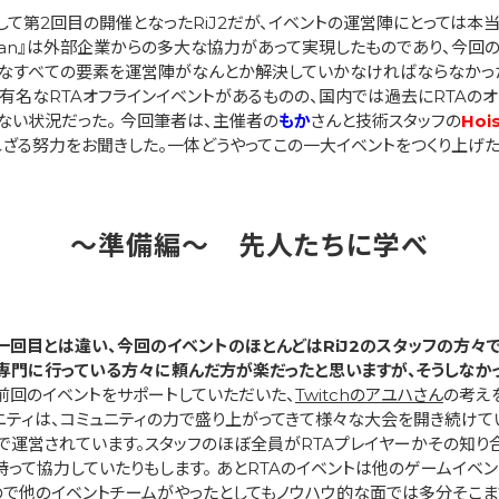
て第2回目の開催となったRiJ2だが、イベントの運営陣にとっては本
Japan』は外部企業からの多大な協力があって実現したものであり、今回の
なすべての要素を運営陣がなんとか解決していかなければならなかった。
の有名なRTAオフラインイベントがあるものの、国内では過去にRTAの
ない状況だった。 今回筆者は、主催者の
もか
さんと技術スタッフの
Hoi
られざる努力をお聞きした。一体どうやってこの一大イベントをつくり上げ
～準備編～ 先人たちに学べ
一回目とは違い、今回のイベントのほとんどはRiJ2のスタッフの方々
専門に行っている方々に頼んだ方が楽だったと思いますが、そうしなか
前回のイベントをサポートしていただいた、
Twitchのアユハさん
の考え
ニティは、コミュニティの力で盛り上がってきて様々な大会を開き続けて
力で運営されています。スタッフのほぼ全員がRTAプレイヤーかその知り
って協力していたりもします。 あとRTAのイベントは他のゲームイベ
で他のイベントチームがやったとしてもノウハウ的な面では多分そこま