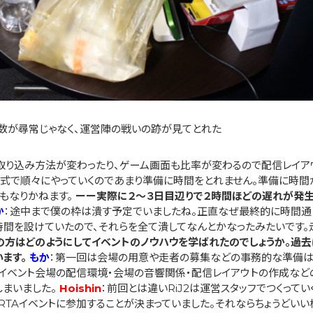
数が尋常じゃなく、運営陣の戦いの跡が見てとれた
取り込み方法が変わったり、ゲーム画面も比率が変わるので配信レイア
方式で順々にやっていくのであまり準備に時間をとれません。準備に時間
もなりかねます。
ーー実際に２〜３日目辺りで２時間ほどの遅れが発生
か
：途中まで僕の枠は潰す予定でいましたね。正直なぜ最終的に時間通
整時間を設けていたので、それらを全て潰してなんとかなったみたいです
の方はどのようにしてイベントのノウハウを学ばれたのでしょうか。過去
ます。
もか
：第一回は会場の用意や走者の募集などの事務的な準備は
はイベント会場の配信環境・会場の音響関係・配信レイアウトの作成な
てしまいました。
Hoishin
：前回とは違いRiJ2は運営スタッフでつくって
RTAイベントに参加することが決まっていました。それならちょうどい