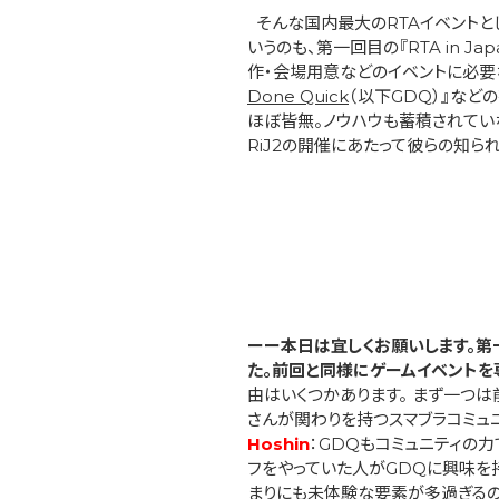
そんな国内最大のRTAイベントとし
いうのも、第一回目の『RTA in 
作・会場用意などのイベントに必要
Done Quick
（以下GDQ）』など
ほぼ皆無。ノウハウも蓄積されてい
RiJ2の開催にあたって彼らの知
ーー本日は宜しくお願いします。第
た。前回と同様にゲームイベントを
由はいくつかあります。 まず一つは
さんが関わりを持つスマブラコミュ
Hoshin
：GDQもコミュニティの
フをやっていた人がGDQに興味を持
まりにも未体験な要素が多過ぎるの