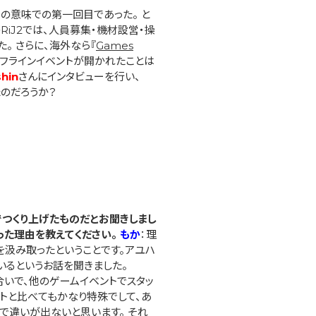
当の意味での第一回目であった。 と
RiJ2では、人員募集・機材設営・操
 さらに、海外なら『
Games
オフラインイベントが開かれたことは
shin
さんにインタビューを行い、
たのだろうか？
でつくり上げたものだとお聞きしまし
った理由を教えてください。
もか
：理
を汲み取ったということです。アユハ
いるというお話を聞きました。
合いで、他のゲームイベントでスタッ
ントと比べてもかなり特殊でして、あ
で違いが出ないと思います。 それ