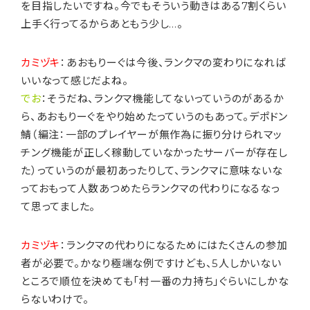
を目指したいですね。今でもそういう動きはある7割くらい
上手く行ってるからあともう少し…。
カミヅキ
：あおもりーぐは今後、ランクマの変わりになれば
いいなって感じだよね。
でお
：そうだね、ランクマ機能してないっていうのがあるか
ら、あおもりーぐをやり始めたっていうのもあって。デポドン
鯖（編注：一部のプレイヤーが無作為に振り分けられマッ
チング機能が正しく稼動していなかったサーバーが存在し
た）っていうのが最初あったりして、ランクマに意味ないな
っておもって人数あつめたらランクマの代わりになるなっ
て思ってました。
カミヅキ
：ランクマの代わりになるためにはたくさんの参加
者が必要で。かなり極端な例ですけども、5人しかいない
ところで順位を決めても「村一番の力持ち」ぐらいにしかな
らないわけで。